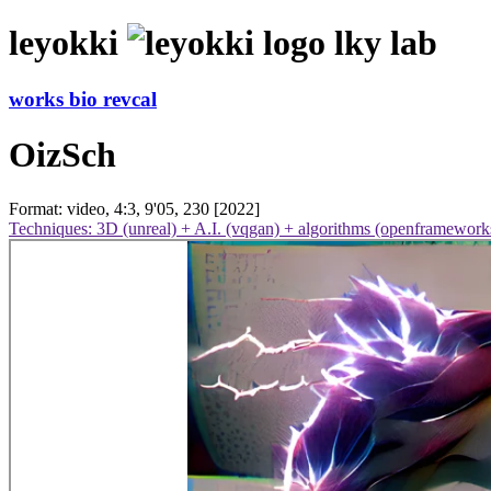
leyokki
lky lab
works
bio
revcal
OizSch
Format: video, 4:3, 9'05, 230 [2022]
Techniques: 3D (unreal) + A.I. (vqgan) + algorithms (openframework