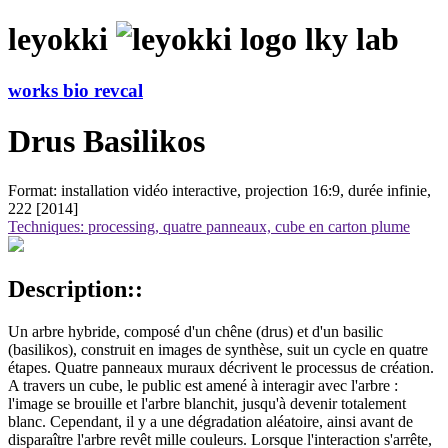
leyokki
lky lab
works
bio
revcal
Drus Basilikos
Format: installation vidéo interactive, projection 16:9, durée infinie,
222 [2014]
Techniques: processing, quatre panneaux, cube en carton plume
Description::
Un arbre hybride, composé d'un chêne (drus) et d'un basilic
(basilikos), construit en images de synthèse, suit un cycle en quatre
étapes. Quatre panneaux muraux décrivent le processus de création.
A travers un cube, le public est amené à interagir avec l'arbre :
l'image se brouille et l'arbre blanchit, jusqu'à devenir totalement
blanc. Cependant, il y a une dégradation aléatoire, ainsi avant de
disparaître l'arbre revêt mille couleurs. Lorsque l'interaction s'arrête,