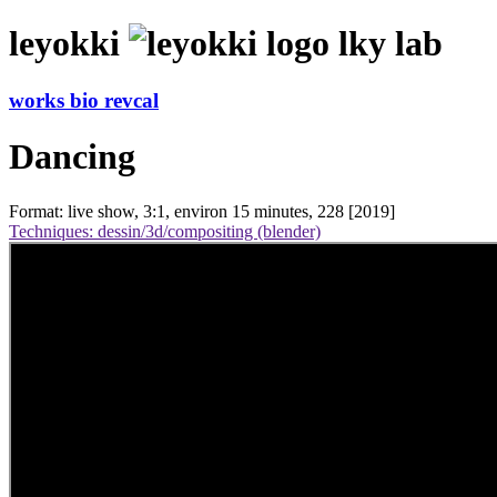
leyokki
lky lab
works
bio
revcal
Dancing
Format: live show, 3:1, environ 15 minutes, 228 [2019]
Techniques: dessin/3d/compositing (blender)